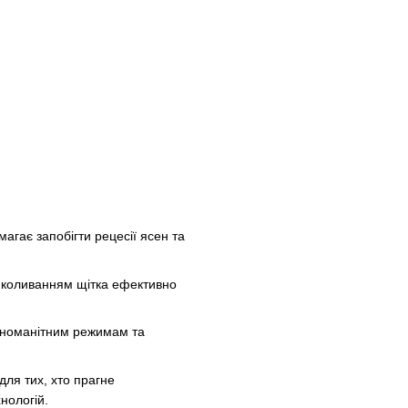
агає запобігти рецесії ясен та
м коливанням щітка ефективно
різноманітним режимам та
для тих, хто прагне
нологій.