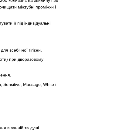
 200 коливань на хвилину і 39
очищати міжзубні проміжки і
вати її під індивідуальні
 для всебічної гігієни.
боти) при дворазовому
лення.
 Sensitive, Massage, White і
ня в ванній та душі.