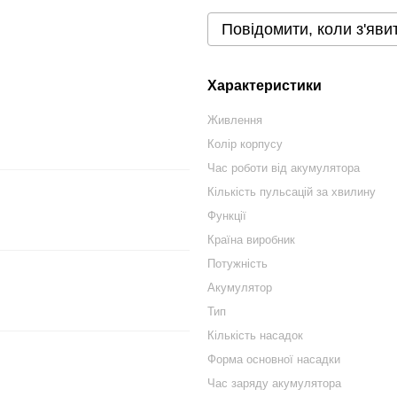
Повідомити, коли з'яви
Характеристики
Живлення
Колір корпусу
Час роботи від акумулятора
Кількість пульсацій за хвилину
Функції
Країна виробник
Потужність
Акумулятор
Тип
Кількість насадок
Форма основної насадки
Час заряду акумулятора