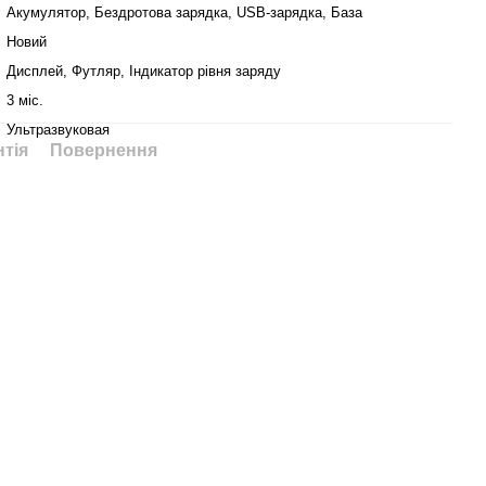
Акумулятор, Бездротова зарядка, USB-зарядка, База
Новий
Дисплей, Футляр, Індикатор рівня заряду
3 міс.
Ультразвуковая
нтія
Повернення