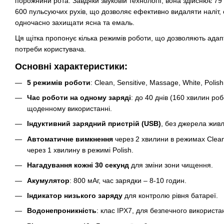
порожнини рота. Завдяки звуковій технології, вона здійснює 79
600 пульсуючих рухів, що дозволяє ефективно видаляти наліт, 
одночасно захищати ясна та емаль.
Ця щітка пропонує кілька режимів роботи, що дозволяють адапту
потреби користувача.
Основні характеристики:
5 режимів роботи
: Clean, Sensitive, Massage, White, Polish
Час роботи на одному заряді
: до 40 днів (160 хвилин ро
щоденному використанні.
Індуктивний зарядний пристрій (USB)
, без джерела жив
Автоматичне вимкнення
через 2 хвилини в режимах Clean,
через 1 хвилину в режимі Polish.
Нагадування кожні 30 секунд
для зміни зони чищення.
Акумулятор
: 800 мАг, час зарядки – 8-10 годин.
Індикатор низького заряду
для контролю рівня батареї.
Водонепроникність
: клас IPX7, для безпечного використан