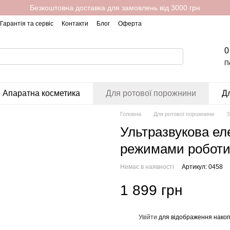
Безкоштовна доставка для замовлень від 3000 грн
Гарантія та сервіс
Контакти
Блог
Оферта
0
П
Апаратна косметика
Для ротової порожнини
Дл
Головна
Для ротової порожнини
З
Ультразвукова еле
режимами роботи 
Немає в наявності
Артикул: 0458
1 899 грн
Увійти
для відображення накоп
%