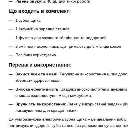
Рівень звуку
: ≤ 40 дБ для тихої роботи.
Що входить в комплект:
1 зубна щітка
1 індукційна зарядна станція
1 футляр для зручного зберігання та подорожей
2 змінних наконечники, що тримають до 3 місяців кожен
Посібник користувача
Переваги використання:
Захист ясен та емалі
: Регулярне використання щітки допом
зберігати здоров'я емалі.
Висока ефективність
: Завдяки високочастотним звукови
очищає важкодоступні місця між зубами.
Зручність використання
: Легка у використанні завдяки 
нагадуванням для кращої гігієни.
Ця ультразвукова електрична зубна щітка – це ідеальний вибір 
підтримувати здоров'я зубів та ясен за допомогою сучасних тех