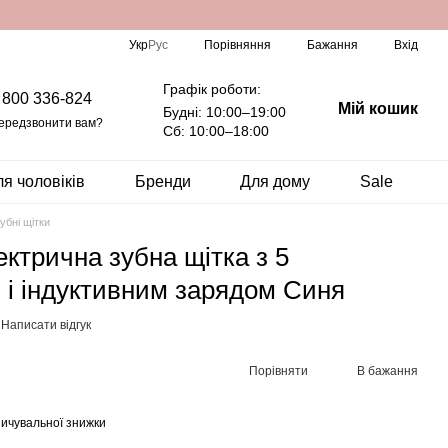
Порівняння
Укр
Рус
Бажання
Вхід
Графік роботи:
 800 336-824
Мій кошик
Будні: 10:00–19:00
ередзвонити вам?
Сб: 10:00–18:00
я чоловіків
Бренди
Для дому
Sale
убні щітки
ктрична зубна щітка з 5
і індуктивним зарядом Синя
Написати відгук
Порівняти
В бажання
ичувальної знижки