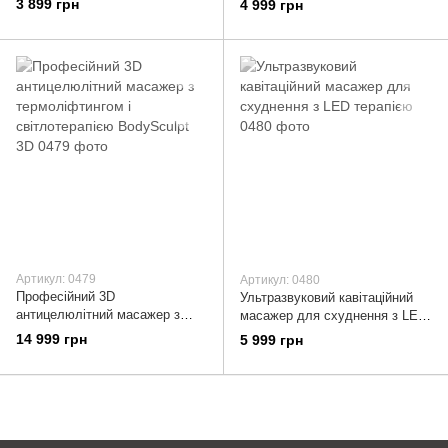
3 899 грн
4 999 грн
шкіри
Артикул: 0479
Артикул: 0480
Професійний 3D
Ультразвуковий кавітаційний
антицелюлітний масажер з
масажер для схуднення з LED
термоліфтингом і
терапією
14 999 грн
5 999 грн
світлотерапією BodySculpt 3D