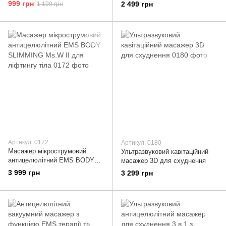
підігрівом для тіла
для вакуумного масажу шкіри
999 грн
2 499 грн
1 199 грн
всього тіла + RF ліфтинг
Артикул: 0172
Артикул: 0180
Масажер мікрострумовий
Ультразвуковий кавітаційний
антицелюлітний EMS BODY
масажер 3D для схуднення
SLIMMING Ms.W II для
3 999 грн
3 299 грн
ліфтингу тіла