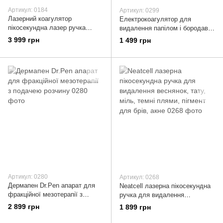
Артикул: 0184
Артикул: 0299
Лазерний коагулятор
Електрокоагулятор для
пікосекундна лазер ручка
видалення папілом і бородавок
Lescolton
Plasma Pen
3 999 грн
1 499 грн
Артикул: 0280
Артикул: 0268
Дермапен Dr.Pen апарат для
Neatcell лазерна пікосекундна
фракційної мезотерапії з
ручка для видалення
подачею розчину
веснянок, тату, міль, темні
2 899 грн
1 899 грн
плями, пігмент для брів, акне