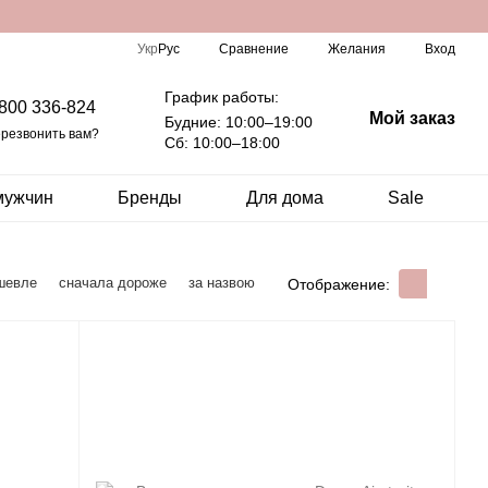
Сравнение
Укр
Рус
Желания
Вход
График работы:
 800 336-824
Мой заказ
Будние: 10:00–19:00
резвонить вам?
Сб: 10:00–18:00
мужчин
Бренды
Для дома
Sale
шевле
сначала дороже
за назвою
Отображение: