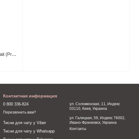
Выпрямитель для волос Dyson Airstrait (Prussian Blue/Rich Copper)
Контактная информация
0 800 336-824
ул. Соломенская, 11, Индекс
03110, Киев, Украина
Перезвонить вам?
ул. Галицкая, 59, Индекс 76002,
Ивано-Франковск, Украина
Тисни для чату у Viber
Контакты
Тисни для чату у Whatsapp