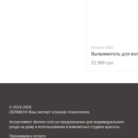
Артикул: 0425
21 999 грн
© 2019-2026
DERMEX® Ваш эксперт в beauty-технологиях.
Ассортимент dermex.com.ua предназначен для индивидуального
ухода на дому и использования в компактных студиях красоты.
Принимаем к оплате