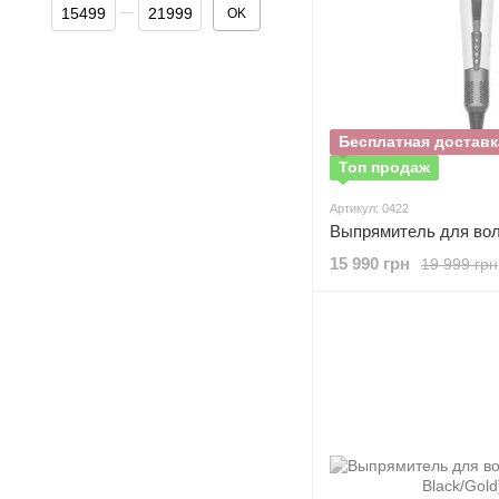
От Цена, грн
До Цена, грн
OK
Бесплатная доставк
Топ продаж
Артикул: 0422
15 990 грн
19 999 грн