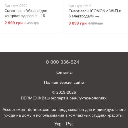
Артикул: 0504
Артикул: 0505
Смарт-весы Welland для
Смарт-весы iCOMON с Wi-Fi и
контроля здоровья - 16
8 электродами —
параметров тела, Bluetooth
профессиональный анализ
2 999 грн
3 899 грн
3 499 грн
4 399 грн
тела по 16 показателям
0 800 336-824
Контакты
Полная версия сайта
© 2019-2026
DERMEX® Ваш эксперт в beauty-технологиях.
Ассортимент dermex.com.ua предназначен для индивидуального
ухода на дому и использования в компактных студиях красоты.
Укр
Рус