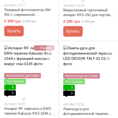
1
15
Артикул: 0117
Артикул: 0124
Лазерный фотоэпилятор AM-
Микротоковый портативный
001 с современной
аппарат KKS-150 для подтяжки
технологией IPL
кожи лица, глаз и губ
2 399 грн
2 299 грн
2 799 грн
2 799 грн
Купить
Купить
Подарок
Бесплатная доставка
Бесплатная доставка
Топ продаж
Топ продаж
8
3
6
3
22
Артикул: 0145
Артикул: 0150
Аппарат RF лифтинга и EMS-
Лампа-дуга для
терапии Kakusan KKS-154A c
фотодинамической терапии