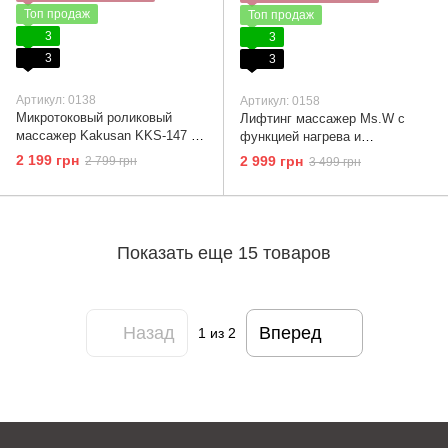
Топ продаж
Топ продаж
3
3
3
3
Артикул: 0138
Артикул: 0158
Микротоковый роликовый
Лифтинг массажер Ms.W с
массажер Kakusan KKS-147 —
функцией нагрева и
лифтинг лица и шеи в
охлаждения против морщин,
2 199 грн
2 999 грн
2 799 грн
3 499 грн
домашних условиях
отеков и тусклости кожи.
Показать еще 15 товаров
Назад
Вперед
1
из 2