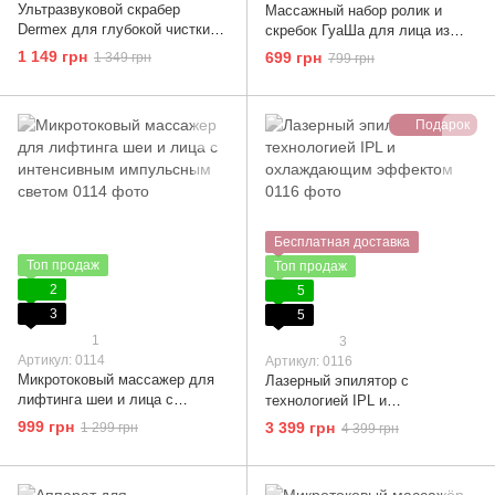
Ультразвуковой скрабер
Массажный набор ролик и
Dermex для глубокой чистки
скребок ГуаШа для лица из
пор и лифтинга кожи (чёрный)
натурального розового кварца
1 149 грн
699 грн
1 349 грн
799 грн
JADE ROLLER
Подарок
Бесплатная доставка
Топ продаж
Топ продаж
2
5
3
5
1
3
Артикул: 0114
Артикул: 0116
Микротоковый массажер для
Лазерный эпилятор с
лифтинга шеи и лица с
технологией IPL и
интенсивным импульсным
охлаждающим эффектом
999 грн
3 399 грн
1 299 грн
4 399 грн
светом