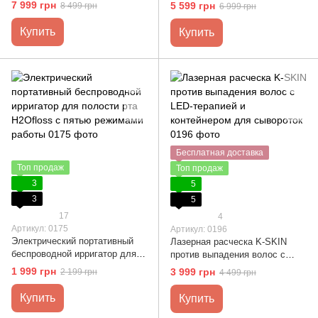
функцией массажа вокруг глаз
LED DEVOIR TALT-01
7 999 грн
5 599 грн
8 499 грн
6 999 грн
Купить
Купить
Бесплатная доставка
Топ продаж
Топ продаж
3
5
3
5
17
4
Артикул: 0175
Артикул: 0196
Электрический портативный
Лазерная расческа K-SKIN
беспроводной ирригатор для
против выпадения волос с
полости рта H2Ofloss с пятью
LED-терапией и контейнером
1 999 грн
3 999 грн
2 199 грн
4 499 грн
режимами работы
для сывороток
Купить
Купить