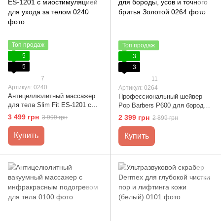
Топ продаж
Топ продаж
5
3
5
3
7
11
Артикул: 0240
Артикул: 0264
Антицеллюлитный массажер
Профессиональный шейвер
для тела Slim Fit ES-1201 с
Pop Barbers P600 для бороды,
миостимуляцией для ухода за
усов и точного бритья Золотой
3 499 грн
2 399 грн
3 999 грн
2 899 грн
телом
Купить
Купить