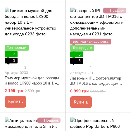
Подарок
Бесплатная доставка
Топ продаж
Топ продаж
3
5
3
5
3
1
Артикул: 0233
Артикул: 0231
Триммер мужской для бороды
Лазерный IPL фотоэпилятор
и волос LK900 набор 10 в 1 –
JD-TM016 с охлаждающим
универсальное устройство для
эффектом и дополнительными
2 199 грн
6 999 грн
2 599 грн
8 999 грн
ухода
насадками
Купить
Купить
Подарок