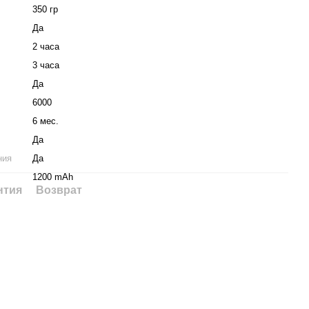
350 гр
Да
2 часа
3 часа
Да
6000
6 мес.
Да
ния
Да
1200 mAh
нтия
Возврат