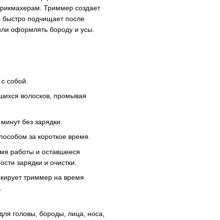
рикмахерам. Триммер создает
р быстро подчищает после
 или оформлять бороду и усы.
 с собой.
вшихся волосков, промывая
минут без зарядки.
особом за короткое время.
мя работы и оставшееся
сти зарядки и очистки.
окирует триммер на время
.
ля головы, бороды, лица, носа,