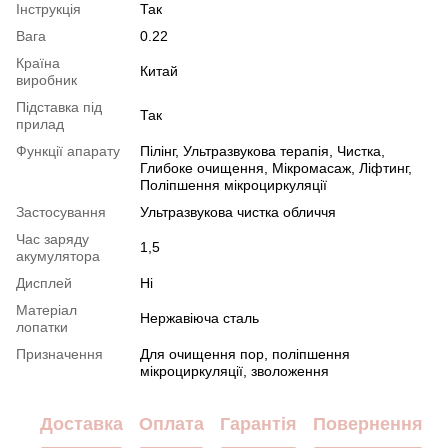
Інструкція
Так
Вага
0.22
Країна
Китай
виробник
Підставка під
Так
прилад
Функції апарату
Пілінг, Ультразвукова терапія, Чистка,
Глибоке очищення, Мікромасаж, Ліфтинг,
Поліпшення мікроциркуляції
Застосування
Ультразвукова чистка обличчя
Час заряду
1,5
акумулятора
Дисплей
Ні
Матеріал
Нержавіюча сталь
лопатки
Призначення
Для очищення пор, поліпшення
мікроциркуляції, зволоження
Доставка
Оплата
Гарантія
Повернення