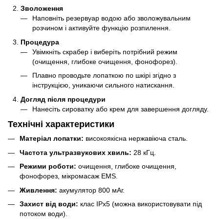
Зволоження
Наповніть резервуар водою або зволожувальним
розчином і активуйте функцію розпилення.
Процедура
Увімкніть скрабер і виберіть потрібний режим
(очищення, глибоке очищення, фонофорез).
Плавно проводьте лопаткою по шкірі згідно з
інструкцією, уникаючи сильного натискання.
Догляд після процедури
Нанесіть сироватку або крем для завершення догляду.
Технічні характеристики
Матеріал лопатки:
високоякісна нержавіюча сталь.
Частота ультразвукових хвиль:
28 кГц.
Режими роботи:
очищення, глибоке очищення,
фонофорез, мікромасаж EMS.
Живлення:
акумулятор 800 мАг.
Захист від води:
клас IPx5 (можна використовувати під
потоком води).