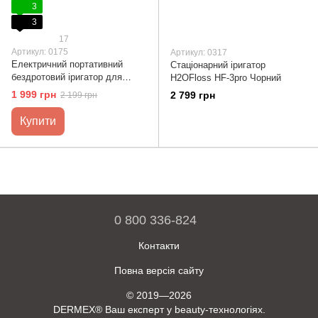
3
3
17
Артикул: 0175
Артикул: 0317
Електричний портативний
Стаціонарний іригатор
бездротовий іригатор для
H2OFloss HF-3pro Чорний
ротової порожнини H2Ofloss з
1 999 грн
2 799 грн
2 199 грн
п'ятьма режимами роботи
Купити
0 800 336-824
Контакти
Повна версія сайту
© 2019—2026
DERMEX® Ваш експерт у beauty-технологіях.