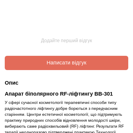
Додайте перший відгук
Написати відгук
Опис
Апарат біполярного RF-ліфтингу ВВ-301
У сфері сучасної косметології терапевтичні способи типу
радіочастотного ліфтингу добре борються з передчасним
старінням. Центри естетичної косметології, що підтримують
практику природних способів відновлення молодості шкіри,
вибирають саме радіохвильовий (RF) ліфтинг. Результати RF
терапії неодноразово підтверджені практикою.
Технології,