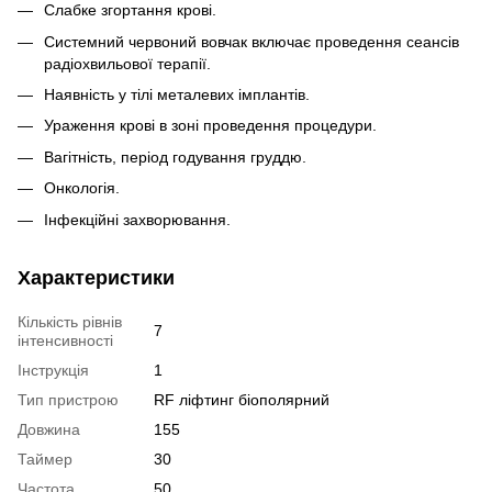
Слабке згортання крові.
Системний червоний вовчак включає проведення сеансів
радіохвильової терапії.
Наявність у тілі металевих імплантів.
Ураження крові в зоні проведення процедури.
Вагітність, період годування груддю.
Онкологія.
Інфекційні захворювання.
Характеристики
Кількість рівнів
7
інтенсивності
Інструкція
1
Тип пристрою
RF ліфтинг біополярний
Довжина
155
Таймер
30
Частота
50