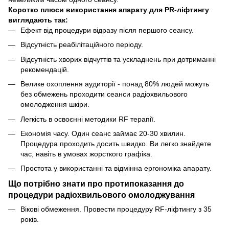
Коротко плюси використання апарату для PR-ліфтингу
виглядають так:
Ефект від процедури відразу після першого сеансу.
Відсутність реабілітаційного періоду.
Відсутність хворих відчуттів та ускладнень при дотриманні
рекомендацій.
Велике охоплення аудиторії - понад 80% людей можуть
без обмежень проходити сеанси радіохвильового
омолодження шкіри.
Легкість в освоєнні методики RF терапії.
Економія часу. Один сеанс займає 20-30 хвилин.
Процедура проходить досить швидко. Ви легко знайдете
час, навіть в умовах жорсткого графіка.
Простота у використанні та відмінна ергономіка апарату.
Що потрібно знати про протипоказання до
процедури радіохвильового омолоджування
Вікові обмеження. Провести процедуру RF-ліфтингу з 35
років.