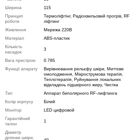
Ширина
115
Принцип
Термоліфтінг, Радіохвильовий прогрів, RF
роботи
ліфтинг
Живлення
Мережа 220В
Матеріал
ABS-пластик
Кількість
3
насадок
Вага пристрою
0.785
Функції апарату
Вирівнювання рельєфу шкіри, Миттєве
омолодження, Мікрострумова терапія,
Теплотерапія, Руйнування локальних
відкладень підшкірного жиру, Чистка
Тип
Аппарат биполярного RF-лифтинга
Колір корпусу
Білий
Монітор
LED цифровой
Гарантійний
1
талон
Діаметр
ділянки шкіри,
40