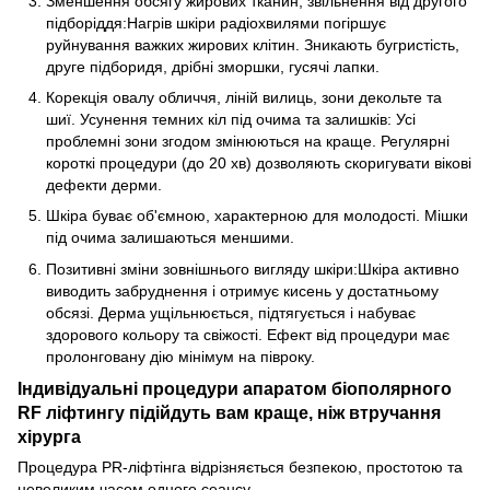
Зменшення обсягу жирових тканин, звільнення від другого
підборіддя:Нагрів шкіри радіохвилями погіршує
руйнування важких жирових клітин. Зникають бугристість,
друге підборидя, дрібні зморшки, гусячі лапки.
Корекція овалу обличчя, ліній вилиць, зони декольте та
шиї. Усунення темних кіл під очима та залишків: Усі
проблемні зони згодом змінюються на краще. Регулярні
короткі процедури (до 20 хв) дозволяють скоригувати вікові
дефекти дерми.
Шкіра буває об'ємною, характерною для молодості. Мішки
під очима залишаються меншими.
Позитивні зміни зовнішнього вигляду шкіри:Шкіра активно
виводить забруднення і отримує кисень у достатньому
обсязі. Дерма ущільнюється, підтягується і набуває
здорового кольору та свіжості. Ефект від процедури має
пролонговану дію мінімум на півроку.
Індивідуальні процедури апаратом біополярного
RF ліфтингу підійдуть вам краще, ніж втручання
хірурга
Процедура PR-ліфтінга відрізняється безпекою, простотою та
невеликим часом одного сеансу.