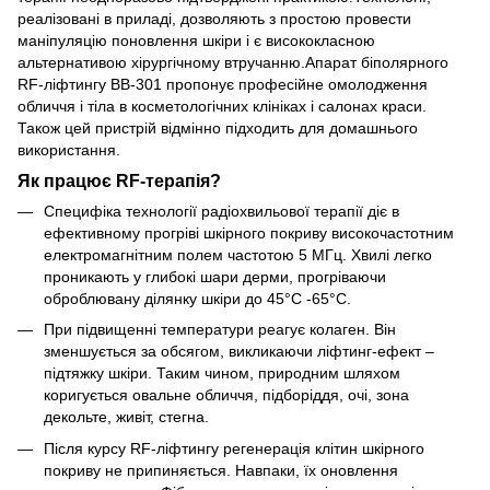
реалізовані в приладі, дозволяють з простою провести
маніпуляцію поновлення шкіри і є висококласною
альтернативою хірургічному втручанню.
Апарат біполярного
RF-ліфтингу ВВ-301 пропонує професійне омолодження
обличчя і тіла в косметологічних клініках і салонах краси.
Також цей пристрій відмінно підходить для домашнього
використання.
Як працює RF-терапія?
Специфіка технології радіохвильової терапії діє в
ефективному прогріві шкірного покриву високочастотним
електромагнітним полем частотою 5 МГц. Хвилі легко
проникають у глибокі шари дерми, прогріваючи
оброблювану ділянку шкіри до 45°C -65°C.
При підвищенні температури реагує колаген. Він
зменшується за обсягом, викликаючи ліфтинг-ефект –
підтяжку шкіри. Таким чином, природним шляхом
коригується овальне обличчя, підборіддя, очі, зона
декольте, живіт, стегна.
Після курсу RF-ліфтингу регенерація клітин шкірного
покриву не припиняється. Навпаки, їх оновлення