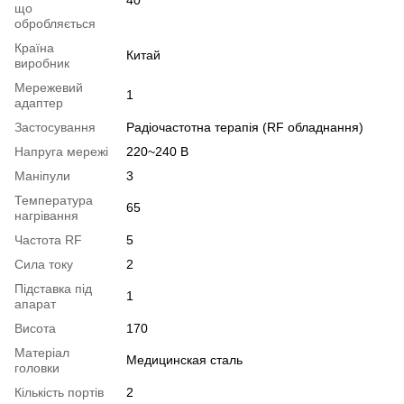
що
обробляється
Країна
Китай
виробник
Мережевий
1
адаптер
Застосування
Радіочастотна терапія (RF обладнання)
Напруга мережі
220~240 В
Маніпули
3
Температура
65
нагрівання
Частота RF
5
Сила току
2
Підставка під
1
апарат
Висота
170
Матеріал
Медицинская сталь
головки
Кількість портів
2