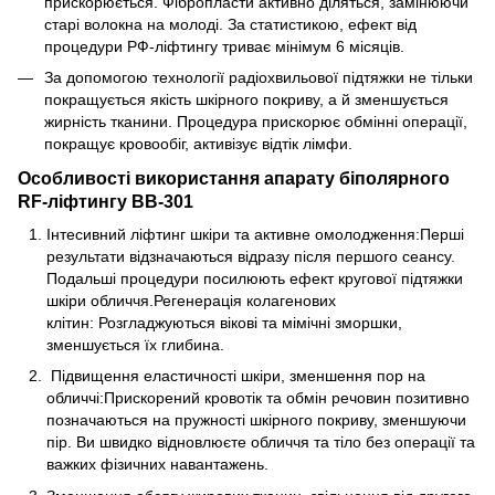
прискорюється. Фібропласти активно діляться, замінюючи
старі волокна на молоді. За статистикою, ефект від
процедури РФ-ліфтингу триває мінімум 6 місяців.
За допомогою технології радіохвильової підтяжки не тільки
покращується якість шкірного покриву, а й зменшується
жирність тканини. Процедура прискорює обмінні операції,
покращує кровообіг, активізує відтік лімфи.
Особливості використання апарату біполярного
RF-ліфтингу ВВ-301
Інтесивний ліфтинг шкіри та активне омолодження:Перші
результати відзначаються відразу після першого сеансу.
Подальші процедури посилюють ефект кругової підтяжки
шкіри обличчя.
Регенерація колагенових
клітин: Розгладжуються вікові та мімічні зморшки,
зменшується їх глибина.
Підвищення еластичності шкіри, зменшення пор на
обличчі:Прискорений кровотік та обмін речовин позитивно
позначаються на пружності шкірного покриву, зменшуючи
пір. Ви швидко відновлюєте обличчя та тіло без операції та
важких фізичних навантажень.