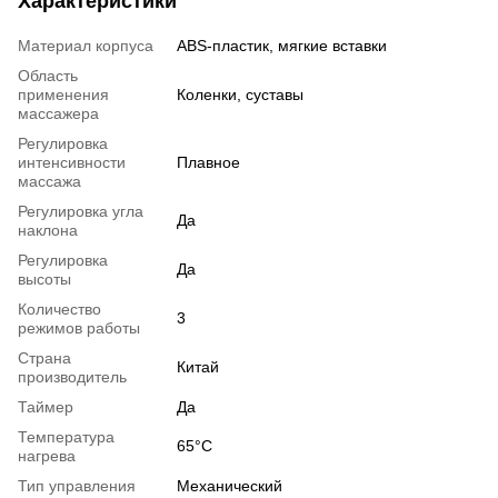
Характеристики
Материал корпуса
ABS-пластик, мягкие вставки
Область
применения
Коленки, суставы
массажера
Регулировка
интенсивности
Плавное
массажа
Регулировка угла
Да
наклона
Регулировка
Да
высоты
Количество
3
режимов работы
Страна
Китай
производитель
Таймер
Да
Температура
65°C
нагрева
Тип управления
Механический