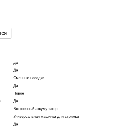
тся
да
Да
Сменные насадки
Да
Новое
о
Да
Встроенный аккумулятор
Универсальная машинка для стрижки
Да