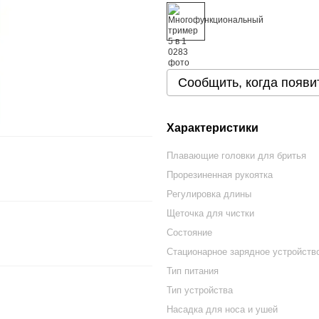
Сообщить, когда появи
Характеристики
Плавающие головки для бритья
Прорезиненная рукоятка
Регулировка длины
Щеточка для чистки
Состояние
Стационарное зарядное устройств
Тип питания
Тип устройства
Насадка для носа и ушей