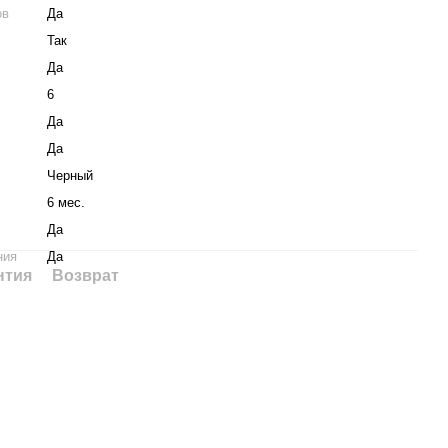
ов
Да
Так
Да
6
Да
Да
Черный
6 мес.
Да
ния
Да
нтия
Возврат