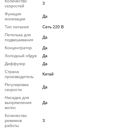
Количество
3
скоростей
Функция
Да
ионизации
Тип питания
Сеть 220 В
Петелька для
Да
подвешивания
Концентратор
Да
Холодный обдув
Да
Диффузор
Да
Страна
Китай
производитель
Регулировка
Да
скорости
Насадка для
выпрямления
Да
волос
Количество
режимов
3
работы