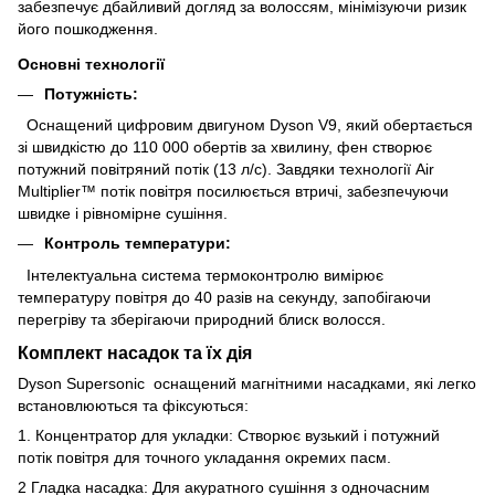
забезпечує дбайливий догляд за волоссям, мінімізуючи ризик
його пошкодження.
Основні технології
Потужність:
Оснащений цифровим двигуном Dyson V9, який обертається
зі швидкістю до 110 000 обертів за хвилину, фен створює
потужний повітряний потік (13 л/с). Завдяки технології Air
Multiplier™ потік повітря посилюється втричі, забезпечуючи
швидке і рівномірне сушіння.
Контроль температури:
Інтелектуальна система термоконтролю вимірює
температуру повітря до 40 разів на секунду, запобігаючи
перегріву та зберігаючи природний блиск волосся.
Комплект насадок та їх дія
Dyson Supersonic оснащений магнітними насадками, які легко
встановлюються та фіксуються:
1. Концентратор для укладки: Створює вузький і потужний
потік повітря для точного укладання окремих пасм.
2 Гладка насадка: Для акуратного сушіння з одночасним