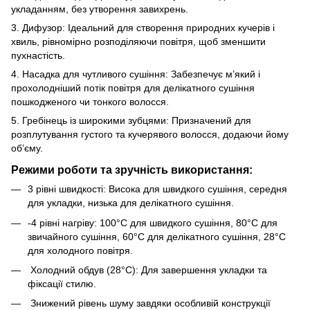
укладанням, без утворення завихрень.
3. Дифузор: Ідеальний для створення природних кучерів і
хвиль, рівномірно розподіляючи повітря, щоб зменшити
пухнастість.
4. Насадка для чутливого сушіння: Забезпечує м’який і
прохолодніший потік повітря для делікатного сушіння
пошкодженого чи тонкого волосся.
5. Гребінець із широкими зубцями: Призначений для
розплутування густого та кучерявого волосся, додаючи йому
об’єму.
Режими роботи та зручність використання:
3 рівні швидкості: Висока для швидкого сушіння, середня
для укладки, низька для делікатного сушіння.
-4 рівні нагріву: 100°C для швидкого сушіння, 80°C для
звичайного сушіння, 60°C для делікатного сушіння, 28°C
для холодного повітря.
Холодний обдув (28°C): Для завершення укладки та
фіксації стилю.
Знижений рівень шуму завдяки особливій конструкції