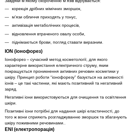
Завдяки м'якому скороченню м'язів відбувається:
корекція дрібних мімічних зморшок,
м'язи обличчя приходять у тонус,
активізація метаболічних процесів,
відновлення втраченого овалу особи,
піднімаються брови, погляд ставати виразним.
ION (іонофорез)
Іонофорез – сучасний метод косметології, для якого
характерне використання електричного струму, яким
покращується проникнення активних речовин косметики у
шкіру. Принцип роботи “іонофорезу” базується на активності
іонів – це такі частинки, які мають позитивний та негативний
заряд.
Негативні іони використовуються для очищення та освітлення
шкіри.
Позитивні іони потрібні для надання шкірі еластичності, до
того ж вони сприяють розгладжуванню зморшок та збагачують
шкіру поживними речовинами..
ENI (електропорація)