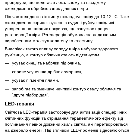
процедури, що полягає в локальному та швидкому
охолодженні оброблюваних ділянок шкіри.
Під час холодного ліфтингу охолоджує шкіру до 10-12 °C. Таке
охолодження сприяє звуженню судин і руйнує шкідливі
утворення на шкірних покривах, що запускає процес
регенерації шкіри. Регенерація обумовлена додатковим
виробленням молекул колагену та еластину.
Внаслідок такого впливу холоду шкіра набуває здорового
рум'янцю, а контур обличчя стають підтягнутим.
усуває синці та набряки під очима,
сприяє усуненню дрібних зморшок,
усуває пігментні плями,
запобігає та зменшує нечіткий контур овалу обличчя та
“друге підборіддя”.
LED-терапія
Світлова LED-терапія застосовує для активізації специфічних
клітинних функцій та отримання терапевтичного ефекту від
поглинання певної довжини хвиль світла, які перетворюються
на джерело енергії. Під впливом LED-променів відновлюються