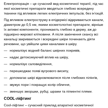
Електропорація – це сучасний вид косметичної терапії, під час
якої косметичні препарати вводяться глибоко всередину
тканини під впливом легких електричних імпульсів, без ін'єкцій.
Під впливом електроструму в епідермісі відкриваються канали,
діаметром до 0,5 нм, якими косметологічні препарати, вірніше
їх активні компоненти, проникають глибоко в дерму, аж до
підшкірно-жирової клітковини. А після закінчення сеансу всі
канальці закриваються і всередині шкіри починають діяти
речовини, що увійшли цими каналами в шкіру.
нормалізує водний баланс шкірних покривів,
надає детоксикуючий вплив на шкіру,
нормалізує саловиділення,
перешкоджає появі вугрового висипу,
допомагає шкірі відновлюватися після глибоких пілінгів,
звужує пори і покращує колір обличчя,
зменшує зморшки, рубці, шрами та пігментні плями.
COOL-ліфтинг
Cool-ліфтинг – сучасний приклад апаратної косметичної