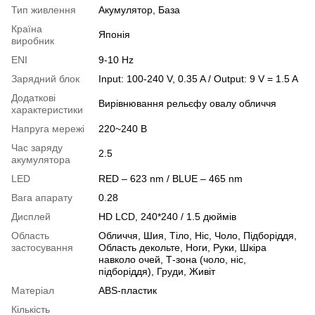
Тип живлення
Акумулятор, База
Країна
Японія
виробник
ENI
9-10 Hz
Зарядний блок
Input: 100-240 V, 0.35 A / Output: 9 V = 1.5 A
Додаткові
Вирівнювання рельєфу овалу обличчя
характеристики
Напруга мережі
220~240 В
Час заряду
2.5
акумулятора
LED
RED – 623 nm / BLUE – 465 nm
Вага апарату
0.28
Дисплей
HD LCD, 240*240 / 1.5 дюймів
Область
Обличчя, Шия, Тіло, Ніс, Чоло, Підборіддя,
застосування
Область декольте, Ноги, Руки, Шкіра
навколо очей, Т-зона (чоло, ніс,
підборіддя), Груди, Живіт
Матеріал
ABS-пластик
Кількість