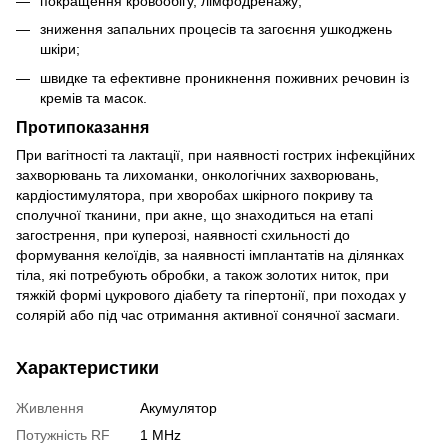
покращення кровообігу, лімфодренажу;
зниження запальних процесів та загоєння ушкоджень
шкіри;
швидке та ефективне проникнення поживних речовин із
кремів та масок.
Протипоказання
При вагітності та лактації, при наявності гострих інфекційних
захворювань та лихоманки, онкологічних захворювань,
кардіостимулятора, при хворобах шкірного покриву та
сполучної тканини, при акне, що знаходиться на етапі
загострення, при куперозі, наявності схильності до
формування келоїдів, за наявності імплантатів на ділянках
тіла, які потребують обробки, а також золотих ниток, при
тяжкій формі цукрового діабету та гіпертонії, при походах у
солярій або під час отримання активної сонячної засмаги.
Характеристики
Живлення
Акумулятор
Потужність RF
1 MHz