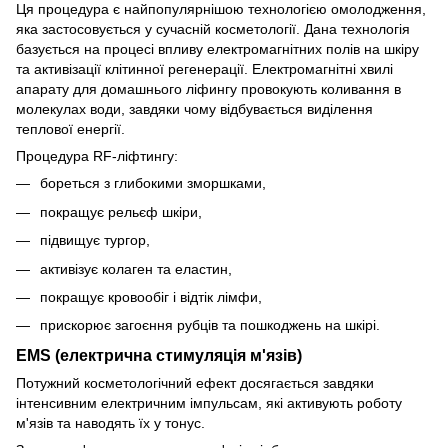
Ця процедура є найпопулярнішою технологією омолодження,
яка застосовується у сучасній косметології. Дана технологія
базується на процесі впливу електромагнітних полів на шкіру
та активізації клітинної регенерації. Електромагнітні хвилі
апарату для домашнього ліфингу провокують коливання в
молекулах води, завдяки чому відбувається виділення
теплової енергії.
Процедура RF-ліфтингу:
бореться з глибокими зморшками,
покращує рельєф шкіри,
підвищує тургор,
активізує колаген та еластин,
покращує кровообіг і відтік лімфи,
прискорює загоєння рубців та пошкоджень на шкірі.
EMS (електрична стимуляція м'язів)
Потужний косметологічний ефект досягається завдяки
інтенсивним електричним імпульсам, які активують роботу
м'язів та наводять їх у тонус.