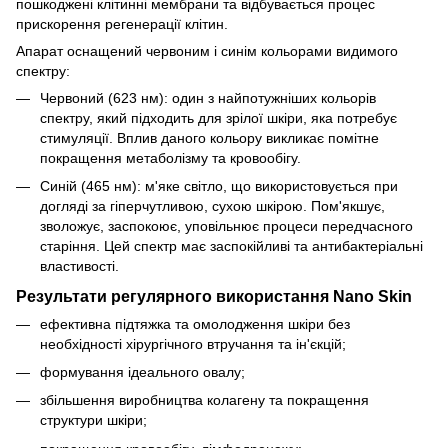
пошкоджені клітинні мембрани та відбувається процес
прискорення регенерації клітин.
Апарат оснащений червоним і синім кольорами видимого
спектру:
Червоний (623 нм): один з найпотужніших кольорів
спектру, який підходить для зрілої шкіри, яка потребує
стимуляції. Вплив даного кольору викликає помітне
покращення метаболізму та кровообігу.
Синій (465 нм): м'яке світло, що використовується при
догляді за гіперчутливою, сухою шкірою. Пом'якшує,
зволожує, заспокоює, уповільнює процеси передчасного
старіння. Цей спектр має заспокійливі та антибактеріальні
властивості.
Результати регулярного використання Nano Skin
ефективна підтяжка та омолодження шкіри без
необхідності хірургічного втручання та ін'єкцій;
формування ідеального овалу;
збільшення виробництва колагену та покращення
структури шкіри;